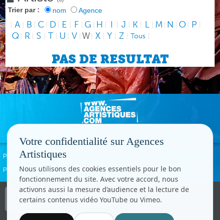
Trier par :
nom
Agence
A
B
C
D
E
F
G
H
I
J
K
L
M
N
O
P
|
|
|
|
|
|
|
|
|
|
|
|
|
|
|
|
|
Q
R
S
T
U
V
W
X
Y
Z
|
|
|
|
|
|
|
|
|
|
Tous
|
PAS DE RESULTAT
Votre confidentialité sur Agences
Artistiques
Politique de confidentialité
Signaler un abus
Mentions légales
Contact
Nous utilisons des cookies essentiels pour le bon
Paramètres cookies
fonctionnement du site. Avec votre accord, nous
activons aussi la mesure d’audience et la lecture de
Copyright © CC.Comunication
certains contenus vidéo YouTube ou Vimeo.
Tous droits réservés
www.cccom.fr