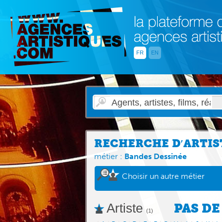
FR
EN
RECHERCHE D′ARTIS
métier :
Bandes Dessinée
Choisir un autre métier
Artiste
PAS DE
(1)