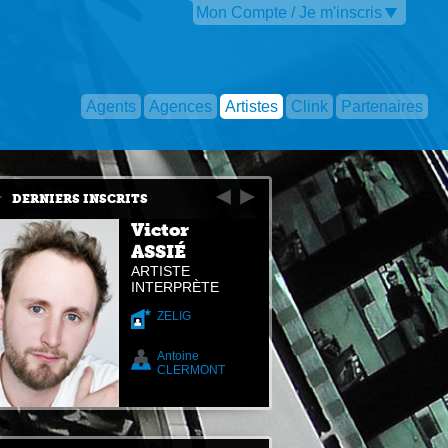
Mon Compte / Je m'inscris
Agents
Agences
Artistes
Clink
Partenaires
DERNIERS INSCRITS
Victor
ASSIÉ
ARTISTE
INTERPRÈTE
ZELIG
Antoine
CLERMONT