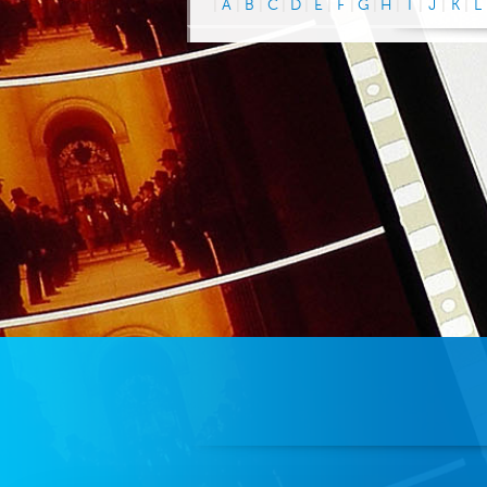
|
A
|
B
|
C
|
D
|
E
|
F
|
G
|
H
|
I
|
J
|
K
|
L