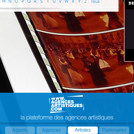
|
M
|
N
|
O
|
P
|
Q
|
R
|
S
|
T
|
U
|
V
|
W
|
X
|
Y
|
Z
|
Tous
|
DE
Agents
Agences
Artistes
Partenaires