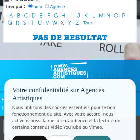
Trier par :
nom
Agence
A
B
C
D
E
F
G
H
I
J
K
L
M
N
O
P
|
|
|
|
|
|
|
|
|
|
|
|
|
|
|
|
|
Q
R
S
T
U
V
W
X
Y
Z
|
|
|
|
|
|
|
|
|
|
Tous
|
PAS DE RESULTAT
Votre confidentialité sur Agences
Artistiques
Politique de confidentialité
Signaler un abus
Mentions légales
Contact
Nous utilisons des cookies essentiels pour le bon
Paramètres cookies
fonctionnement du site. Avec votre accord, nous
activons aussi la mesure d’audience et la lecture de
Copyright © CC.Comunication
certains contenus vidéo YouTube ou Vimeo.
Tous droits réservés
www.cccom.fr