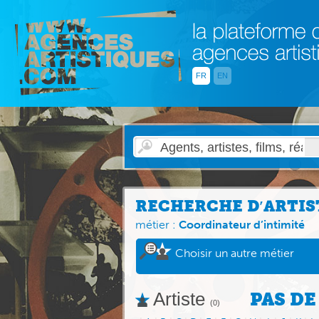
FR
EN
RECHERCHE D′ARTIS
métier :
Coordinateur d’intimité
Choisir un autre métier
Artiste
PAS DE
(0)