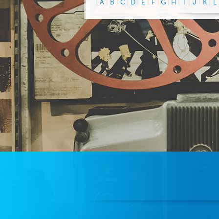
|
A
|
B
|
C
|
D
|
E
|
F
|
G
|
H
|
I
|
J
|
K
|
L