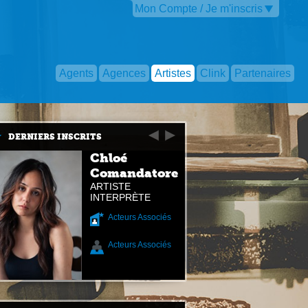
Mon Compte / Je m'inscris
Agents
Agences
Artistes
Clink
Partenaires
DERNIERS INSCRITS
Chloé
Comandatore
ARTISTE
INTERPRÈTE
Acteurs Associés
Acteurs Associés