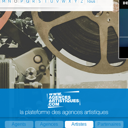
|
M
|
N
|
O
|
P
|
Q
|
R
|
S
|
T
|
U
|
V
|
W
|
X
|
Y
|
Z
|
Tous
|
DE
Agents
Agences
Artistes
Partenaires