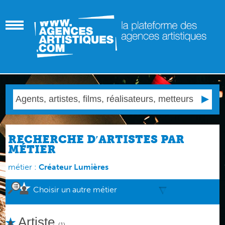
RECHERCHE D′ARTISTES PAR
MÉTIER
métier :
Créateur Lumières
Choisir un autre métier
Artiste
(1)