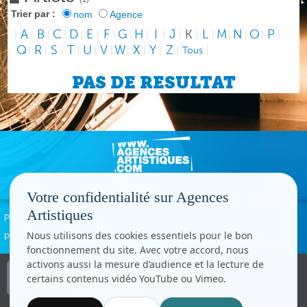
Trier par :
nom
Agence
A
B
C
D
E
F
G
H
I
J
K
L
M
N
O
P
|
|
|
|
|
|
|
|
|
|
|
|
|
|
|
|
|
Q
R
S
T
U
V
W
X
Y
Z
|
|
|
|
|
|
|
|
|
|
Tous
|
PAS DE RESULTAT
Votre confidentialité sur Agences
Artistiques
Politique de confidentialité
Signaler un abus
Mentions légales
Contact
Nous utilisons des cookies essentiels pour le bon
Paramètres cookies
fonctionnement du site. Avec votre accord, nous
activons aussi la mesure d’audience et la lecture de
Copyright © CC.Comunication
certains contenus vidéo YouTube ou Vimeo.
Tous droits réservés
www.cccom.fr