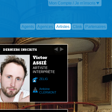
Mon Compte / Je m'inscris
Agents
Agences
Artistes
Clink
Partenaires
DERNIERS INSCRITS
Victor
ASSIÉ
ARTISTE
INTERPRÈTE
ZELIG
Antoine
CLERMONT