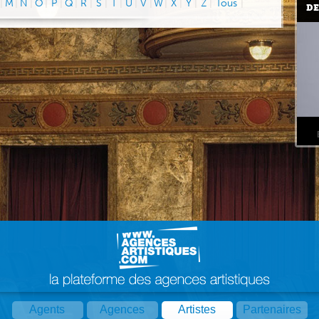
|
M
|
N
|
O
|
P
|
Q
|
R
|
S
|
T
|
U
|
V
|
W
|
X
|
Y
|
Z
|
Tous
|
DE
Agents
Agences
Artistes
Partenaires