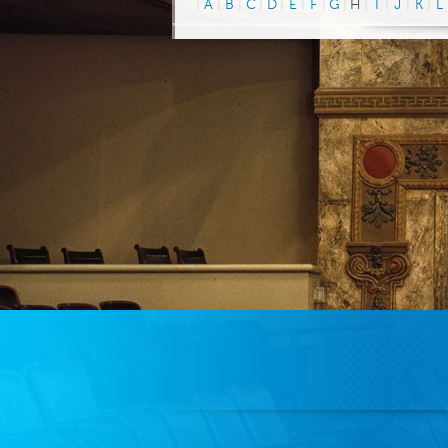
|
A
|
B
|
C
|
D
|
E
|
F
|
G
|
H
|
I
|
J
|
K
|
L