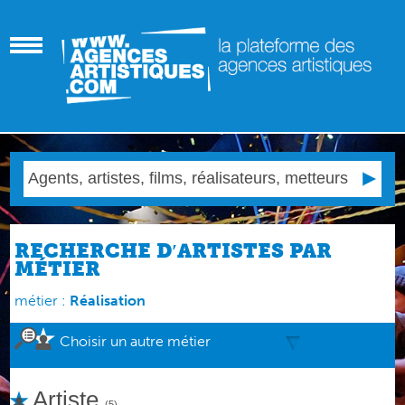
RECHERCHE D′ARTISTES PAR
MÉTIER
métier :
Réalisation
Choisir un autre métier
Artiste
(5)