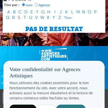
Trier par :
nom
Agence
A
B
C
D
E
F
G
H
I
J
K
L
M
N
O
P
|
|
|
|
|
|
|
|
|
|
|
|
|
|
|
|
|
Q
R
S
T
U
V
W
X
Y
Z
|
|
|
|
|
|
|
|
|
|
Tous
|
PAS DE RESULTAT
Votre confidentialité sur Agences
Artistiques
Politique de confidentialité
Signaler un abus
Mentions légales
Contact
Nous utilisons des cookies essentiels pour le bon
Paramètres cookies
fonctionnement du site. Avec votre accord, nous
activons aussi la mesure d’audience et la lecture de
Copyright © CC.Comunication
certains contenus vidéo YouTube ou Vimeo.
Tous droits réservés
www.cccom.fr