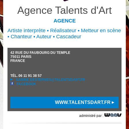
Agence Talents d'Art
AGENCE
Artiste interprète • Réalisateur • Metteur en scène
• Chanteur • Auteur • Cascadeur
42 RUE DU FAUBOURG DU TEMPLE
75011
PARIS
FRANCE
TÉL.
06 11 91 38 57
SABINE.DESTERNES@TALENTSDART.FR
FACEBOOK
WWW.TALENTSDART.FR
administré par :