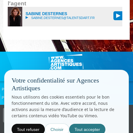
l′agent
SABINE DESTERNES
SABINE.DESTERNES@TALENTSDART.FR
Votre confidentialité sur Agences
Artistiques
Politique de confidentialité
Signaler un abus
Mentions légales
Contact
Nous utilisons des cookies essentiels pour le bon
Paramètres cookies
fonctionnement du site. Avec votre accord, nous
activons aussi la mesure d’audience et la lecture de
Copyright © CC.Comunication
certains contenus vidéo YouTube ou Vimeo.
Tous droits réservés
www.cccom.fr
Tout refuser
Choisir
Tout accepter