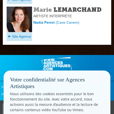
Marie
LEMARCHAND
ARTISTE INTERPRÈTE
Nadia Perrot
(
Cave Canem
)
Site Agence
Votre confidentialité sur Agences
Artistiques
Politique de confidentialité
Signaler un abus
Mentions légales
Contact
Nous utilisons des cookies essentiels pour le bon
Paramètres cookies
fonctionnement du site. Avec votre accord, nous
activons aussi la mesure d’audience et la lecture de
Copyright © CC.Comunication
certains contenus vidéo YouTube ou Vimeo.
Tous droits réservés
www.cccom.fr