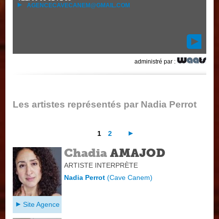
AGENCECAVECANEM@GMAIL.COM
administré par :
Les artistes représentés par Nadia Perrot
1
2
Chadia
AMAJOD
ARTISTE INTERPRÈTE
Nadia Perrot
(
Cave Canem
)
Site Agence