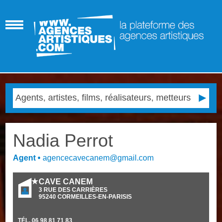
Nadia Perrot
Agent
•
agencecavecanem@gmail.com
CAVE CANEM
3 RUE DES CARRIÈRES
95240
CORMEILLES-EN-PARISIS
TÉL.
06 98 81 71 83