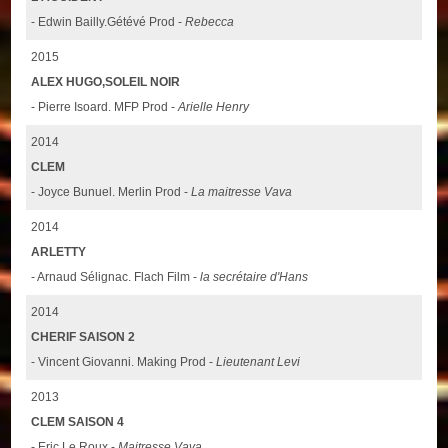
- Edwin Bailly.Gétévé Prod -
Rebecca
2015
ALEX HUGO,SOLEIL NOIR
- Pierre Isoard. MFP Prod -
Arielle Henry
2014
CLEM
- Joyce Bunuel. Merlin Prod -
La maitresse Vava
2014
ARLETTY
- Arnaud Sélignac. Flach Film -
la secrétaire d'Hans
2014
CHERIF SAISON 2
- Vincent Giovanni. Making Prod -
Lieutenant Levi
2013
CLEM SAISON 4
- Eric Le Roux -
Maitresse Vava