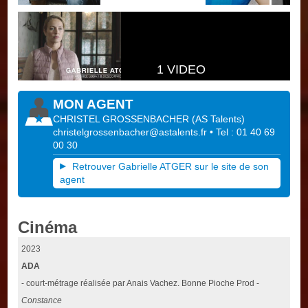
1 VIDEO
MON AGENT
CHRISTEL GROSSENBACHER
(
AS Talents
)
christelgrossenbacher@astalents.fr
• Tel : 01 40 69
00 30
Retrouver Gabrielle ATGER sur le site de son
agent
Cinéma
2023
ADA
- court-métrage réalisée par Anais Vachez. Bonne Pioche Prod -
Constance