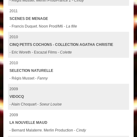
- Régis Musset. Merlin Prod/France 2 -
Cindy
2011
SCENES DE MENAGE
- Francis Duquet. Noon Prod/M6 -
La fille
2010
CINQ PETITS COCHONS - COLLECTION AGATHA CHRISTIE
- Eric Woreth - Escazal Films -
Colette
2010
SELECTION NATURELLE
- Régis Musset -
Fanny
2009
VIDOCQ
- Alain Choquart -
Soeur Louise
2009
LA NOUVELLE MAUD
- Bernard Malaterre. Merlin Production -
Cindy