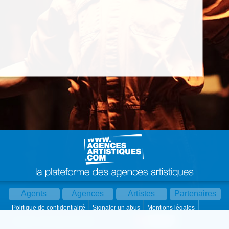
Agents
Agences
Artistes
Partenaires
Politique de confidentialité
Signaler un abus
Mentions légales
Partager :
Par mail
Contact
Paramètres cookies