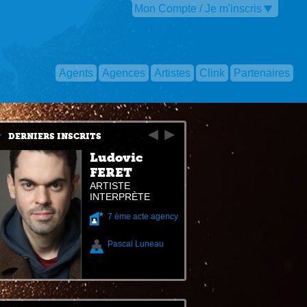
Mon Compte / Je m'inscris
Agents
Agences
Artistes
Clink
Partenaires
DERNIERS INSCRITS
Ludovic
FERET
ARTISTE
INTERPRÈTE
7 ème acte agency
Pascal Luneau