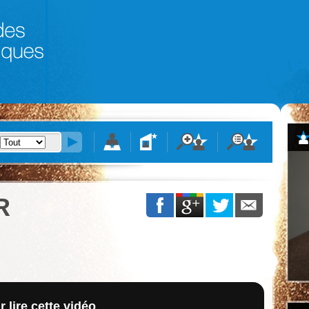
R
 lire cette vidéo