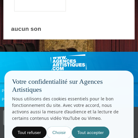
aucun son
Votre confidentialité sur Agences
Artistiques
Politique de confidentialité
Signaler un abus
Mentions légales
Contact
Nous utilisons des cookies essentiels pour le bon
Paramètres cookies
fonctionnement du site. Avec votre accord, nous
activons aussi la mesure d’audience et la lecture de
Copyright © CC.Comunication
certains contenus vidéo YouTube ou Vimeo.
Tous droits réservés
www.cccom.fr
Tout refuser
Choisir
Tout accepter