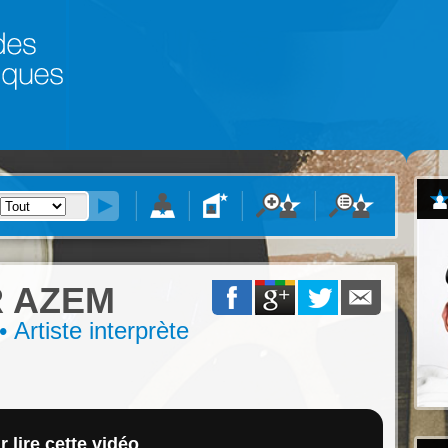
 AZEM
 Artiste interprète
 lire cette vidéo