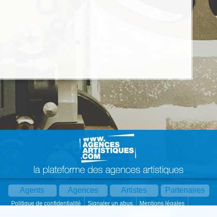
Agents
Agences
Artistes
Partenaires
Politique de confidentialité
Signaler un abus
Mentions légales
Partager :
Par mail
Contact
Paramètres cookies