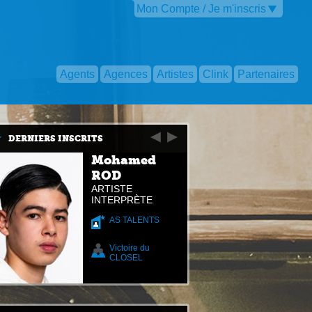
Mon Compte / Je m'inscris
Agents
Agences
Artistes
Clink
Partenaires
DERNIERS INSCRITS
Mohamed
ROD
ARTISTE
INTERPRÈTE
AS TALENTS
Victoire du
CLOSEL