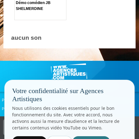
Démo comédien JB
SHELMERDINE
aucun son
Votre confidentialité sur Agences
Artistiques
Politique de confidentialité
Signaler un abus
Mentions légales
Contact
Nous utilisons des cookies essentiels pour le bon
Paramètres cookies
fonctionnement du site. Avec votre accord, nous
activons aussi la mesure d’audience et la lecture de
Copyright © CC.Comunication
certains contenus vidéo YouTube ou Vimeo.
Tous droits réservés
www.cccom.fr