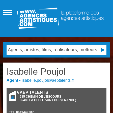
Isabelle Poujol
Agent
•
isabelle.poujol@aeptalents.fr
AEP TALENTS
635 CHEMIN DE L'ESCOURS
06480
LA COLLE SUR LOUP
(
FRANCE
)
TÉL.
0649449307