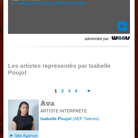
ISABELLE.POUJOL@AEPTALENTS.FR
administré par :
Les artistes représentés par Isabelle
Poujol
1
2
3
4
Ava
ARTISTE INTERPRÈTE
Isabelle Poujol
(
AEP Talents
)
Site Agence