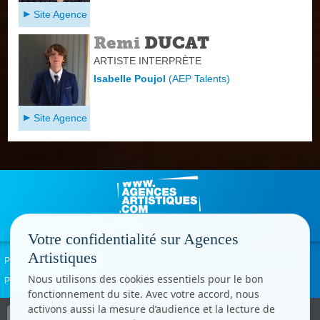
Site Agence
Remi
DUCAT
ARTISTE INTERPRÈTE
Isabelle Poujol
(
AEP Talents
)
Site Agence
Votre confidentialité sur Agences
Artistiques
Politique de confidentialité
Signaler un abus
Mentions légales
Contact
Nous utilisons des cookies essentiels pour le bon
Paramètres cookies
fonctionnement du site. Avec votre accord, nous
activons aussi la mesure d’audience et la lecture de
Copyright © CC.Comunication