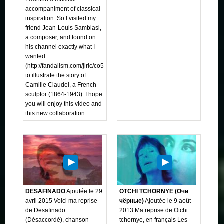
accompaniment of classical
inspiration. So I visited my
friend Jean-Louis Sambiasi,
a composer, and found on
his channel exactly what I
wanted
(http://fandalism.com/jlric/co5E)
to illustrate the story of
Camille Claudel, a French
sculptor (1864-1943). I hope
you will enjoy this video and
this new collaboration.
DESAFINADO
Ajoutée le 29
OTCHI TCHORNYE (Очи
avril 2015 Voici ma reprise
чёрные)
Ajoutée le 9 août
de Desafinado
2013 Ma reprise de Otchi
(Désaccordé), chanson
tchornye, en français Les