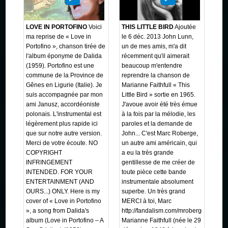
LOVE IN PORTOFINO
Voici
THIS LITTLE BIRD
Ajoutée
ma reprise de « Love in
le 6 déc. 2013 John Lunn,
Portofino », chanson tirée de
un de mes amis, m'a dit
l'album éponyme de Dalida
récemment qu'il aimerait
(1959). Portofino est une
beaucoup m'entendre
commune de la Province de
reprendre la chanson de
Gênes en Ligurie (Italie). Je
Marianne Faithfull « This
suis accompagnée par mon
Little Bird » sortie en 1965.
ami Janusz, accordéoniste
J'avoue avoir été très émue
polonais. L'instrumental est
à la fois par la mélodie, les
légèrement plus rapide ici
paroles et la demande de
que sur notre autre version.
John... C'est Marc Roberge,
Merci de votre écoute. NO
un autre ami américain, qui
COPYRIGHT
a eu la très grande
INFRINGEMENT
gentillesse de me créer de
INTENDED. FOR YOUR
toute pièce cette bande
ENTERTAINMENT (AND
instrumentale absolument
OURS...) ONLY. Here is my
superbe. Un très grand
cover of « Love in Portofino
MERCI à toi, Marc
», a song from Dalida's
http://fandalism.com/mroberge
album (Love in Portofino – A
Marianne Faithfull (née le 29