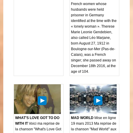
French women whose
husbands were held
prisoner in Germany
identified at the time with the
« lonely woman ». Therese
Marie Leonie Gendebien,
also called Léo Marjane,
born August 27, 1912 in
Boulogne-sur-Mer (Pas-de-
Calais), was a French
singer; she passed away on
December 18th 2016, at the
age of 104.
WHAT'S LOVE GOT TO DO
MAD WORLD
Mise en ligne
WITH IT
Voici ma reprise de
19 mars 2013 Ma reprise de
la chanson "What's Love Got
la chanson "Mad World" aux