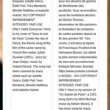
lesquels Juliette Gréco,
pour ses dessins de gamins
Édith Piaf, Yves Montand,
de Montmartre (les
Mireille Matthieu et Isabelle
poulbots). Vous reconnaîtrez
Aubret. NO COPYRIGHT
aussi de nombreux dessins
INFRINGEMENT
de Michel Thomas,
INTENDED. FAIR USE
dessinateur de titis parisiens
ONLY. Hello Everyone ! Here
et illustrateur de centaines
is my cover of "Sous le ciel
de cartes postales depuis la
de Paris" (Under the sky of
fin des années '60. Très
Paris), the theme song of the
connu, il est dans la lignée
film of the same name by
de Francisque Poulbot et de
French film maker Julien
Germaine Bouret. J'ai utilisé
Duvivier (1951) - lyrics by
la jolie version instrumentale
Jean Dréjac, music by
de mon ami accordéoniste
Hubert Giraud. The song has
tchèque Miroslav Jiravský
been covered by many
https://www.youtube.com/watch?
artists such as Juliette
v=0OQZn... NO COPYRIGHT
Gréco, Edith Piaf, Yves
INFRINGEMENT
Montand, Mireille Matthieu
INTENDED. FAIR USE
and Isabelle Aubret.
ONLY. Here is my version of
"Un Gamin de Paris", a 1951
song (lyrics by Mick Micheyl,
music by Adrian Mares). It
has been sung by many