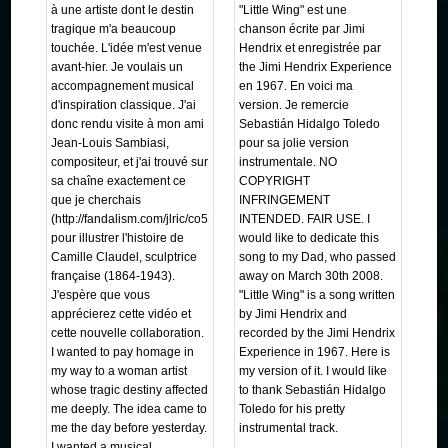
à une artiste dont le destin
"Little Wing" est une
tragique m'a beaucoup
chanson écrite par Jimi
touchée. L'idée m'est venue
Hendrix et enregistrée par
avant-hier. Je voulais un
the Jimi Hendrix Experience
accompagnement musical
en 1967. En voici ma
d'inspiration classique. J'ai
version. Je remercie
donc rendu visite à mon ami
Sebastián Hidalgo Toledo
Jean-Louis Sambiasi,
pour sa jolie version
compositeur, et j'ai trouvé sur
instrumentale. NO
sa chaîne exactement ce
COPYRIGHT
que je cherchais
INFRINGEMENT
(http://fandalism.com/jlric/co5E)
INTENDED. FAIR USE. I
pour illustrer l'histoire de
would like to dedicate this
Camille Claudel, sculptrice
song to my Dad, who passed
française (1864-1943).
away on March 30th 2008.
J'espère que vous
"Little Wing" is a song written
apprécierez cette vidéo et
by Jimi Hendrix and
cette nouvelle collaboration.
recorded by the Jimi Hendrix
I wanted to pay homage in
Experience in 1967. Here is
my way to a woman artist
my version of it. I would like
whose tragic destiny affected
to thank Sebastián Hidalgo
me deeply. The idea came to
Toledo for his pretty
me the day before yesterday.
instrumental track.
I wanted a musical