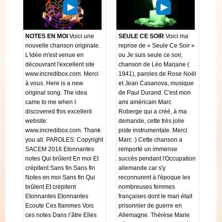
NOTES EN MOI
Voici une
SEULE CE SOIR
Voici ma
nouvelle chanson originale.
reprise de « Seule Ce Soir »
L'idée m'est venue en
ou Je suis seule ce soir,
découvrant l'excellent site
chanson de Léo Marjane (
www.incredibox.com. Merci
1941), paroles de Rose Noël
à vous. Here is a new
et Jean Casanova, musique
original song. The idea
de Paul Durand. C'est mon
came to me when I
ami américain Marc
discovered this excellent
Roberge qui a créé, à ma
website:
demande, cette très jolie
www.incredibox.com. Thank
piste instrumentale. Merci
you all. PAROLES: Copyright
Marc :) Cette chanson a
SACEM 2016 Etonnantes
remporté un immense
notes Qui brûlent En moi Et
succès pendant l'Occupation
crépitent Sans fin Sans fin
allemande car s'y
Notes en moi Sans fin Qui
reconnurent à l'époque les
brûlent Et crépitent
nombreuses femmes
Etonnantes Etonnantes
françaises dont le mari était
Ecoute Ces flammes Vois
prisonnier de guerre en
ces notes Dans l’âtre Elles
Allemagne. Thérèse Marie