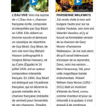
L'EAU VIVE
Voici ma reprise
PARISIENNE WALKWAYS
de « L'Eau vive », chanson
J'ai rendu visite à mon ami
française écrite, composée
bulgare l'autre jour sur sa
et interprétée par Guy Béart
chaîne Youtube, son nom est
en 1958. Elle obtient un
Valentin Vassilev, et j'y ai
énorme succès et demeure
trouvé sa formidable version
un classique du répertoire
de la chanson de Gary
de Guy Béart. Guy Béart, de
Moore «Parisienne
son vrai nom Guy Béhart-
Walkways». Je me suis alors
Hasson (orthographié à
dit qu'il serait intéressant
l'origine Béhar-Hassan), né
d'essayer de la reprendre.
au Caire (Égypte) le 16
Donc, voici ma version ...
juillet 1930, est un auteur-
Merci beaucoup, Val, pour
compositeur-interprète
cette magnifique bande
français. En 1994, Guy Béart
instrumentale. Robert
est distingué par l'Académie
William Gary Moore (1952 -
française, qui lui décerne la
2011) était un musicien
grande médaille de la
d'Irlande du Nord, connu
chanson française (médaille
comme chanteur et pour sa
de vermeil) pour l'ensemble
virtuosité à la guitare; il s'est
de ses chansons. J'espère
essayé à de nombreux