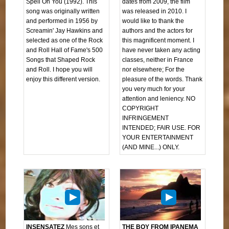
Spell On You (1992). This
dates from 2009, the film
song was originally written
was released in 2010. I
and performed in 1956 by
would like to thank the
Screamin' Jay Hawkins and
authors and the actors for
selected as one of the Rock
this magnificent moment. I
and Roll Hall of Fame's 500
have never taken any acting
Songs that Shaped Rock
classes, neither in France
and Roll. I hope you will
nor elsewhere; For the
enjoy this different version.
pleasure of the words. Thank
you very much for your
attention and leniency. NO
COPYRIGHT
INFRINGEMENT
INTENDED; FAIR USE. FOR
YOUR ENTERTAINMENT
(AND MINE...) ONLY.
INSENSATEZ
Mes sons et
THE BOY FROM IPANEMA