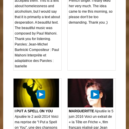
accepted them. This is a text
French singer. I really liked
about homelessness and
her very much. The idea
alcoholism, but I would say
came to me this morning, so
that it is primarily a text about
please don't be too
desperation. A beautiful text.
demanding. Thank you ;)
The beautiful music was
composed by Paul Mahoni.
Thank you for listening.
Paroles: Jean-Michel
Bartnicki Compositeur : Paul
Mahoni Interprète et
adaptatrice des Paroles :
Isarielle
I PUT A SPELL ON YOU
MARGUERITTE
Ajoutée le 5
Ajoutée le 2 août 2014 Voici
juin 2016 Voici un extrait de
ma reprise de "I Put a Spell
« la Tête en Friche », film
on You", une des chansons
français réalisé par Jean