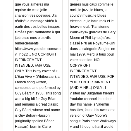
que vous aimerez ma
genres musicaux comme le
reprise de cette jolie
rock, le jazz, le blues, la
chanson très poétique. J'ai
country music, le blues
réalisé le montage vidéo à
électrique, le hard rock et le
partir des très belles images
heavy metal. "Parisienne
filmées par Rodibremo à qui
Walkways» (paroles de Gary
j'adresse mes plus vifs
Moore et Phil Lynott) s'est
remerciements
classé N°8 au Royaume-Uni
https://www.youtube.com/watch?
dans la catégorie Singles en
v=Ino2D... NO COPRIGHT
mai 1979. Merci à tous pour
INFRINGEMENT
votre attention. NO
INTENDED. FAIR USE
COPYRIGHT
ONLY. This is my cover of «
INFRINGEMENT
L'Eau Vive » (Whitewater), a
INTENDED. FAIR USE. FOR
French song written,
YOUR ENTERTAINMENT
composed and performed by
(AND MINE...) ONLY . I
Guy Béart in 1958. This song
visited my Bulgarian friend's
was a big hit for Guy Béart
Youtube channel the other
and remains a great classic.
day, his name is Valentin
Guy Béart, whose real name
Vassilev, found his awesome
is Guy Béhart-Hasson
version of Gary Moore's
(originally spelled Béhar-
song « Parisienne Walkways
Hassan), born in Cairo
» and I thought that it would