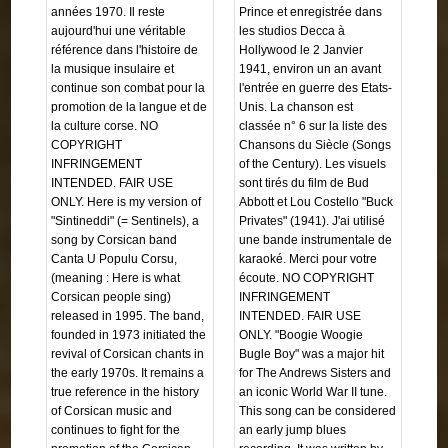
années 1970. Il reste
Prince et enregistrée dans
aujourd'hui une véritable
les studios Decca à
référence dans l'histoire de
Hollywood le 2 Janvier
la musique insulaire et
1941, environ un an avant
continue son combat pour la
l'entrée en guerre des Etats-
promotion de la langue et de
Unis. La chanson est
la culture corse. NO
classée n° 6 sur la liste des
COPYRIGHT
Chansons du Siècle (Songs
INFRINGEMENT
of the Century). Les visuels
INTENDED. FAIR USE
sont tirés du film de Bud
ONLY. Here is my version of
Abbott et Lou Costello "Buck
"Sintineddi" (= Sentinels), a
Privates" (1941). J'ai utilisé
song by Corsican band
une bande instrumentale de
Canta U Populu Corsu,
karaoké. Merci pour votre
(meaning : Here is what
écoute. NO COPYRIGHT
Corsican people sing)
INFRINGEMENT
released in 1995. The band,
INTENDED. FAIR USE
founded in 1973 initiated the
ONLY. "Boogie Woogie
revival of Corsican chants in
Bugle Boy" was a major hit
the early 1970s. It remains a
for The Andrews Sisters and
true reference in the history
an iconic World War II tune.
of Corsican music and
This song can be considered
continues to fight for the
an early jump blues