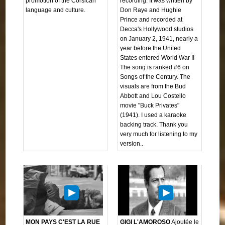
promotion of the Corsican
recording. It was written by
language and culture.
Don Raye and Hughie
Prince and recorded at
Decca's Hollywood studios
on January 2, 1941, nearly a
year before the United
States entered World War II
The song is ranked #6 on
Songs of the Century. The
visuals are from the Bud
Abbott and Lou Costello
movie "Buck Privates"
(1941). I used a karaoke
backing track. Thank you
very much for listening to my
version..
MON PAYS C'EST LA RUE
GIGI L'AMOROSO
Ajoutée le