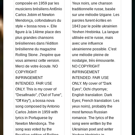
composée en 1959 par les
Yeux noirs, une chanson
musiciens brésiliens Antônio
traditionnelle russe, basée
Carlos Jobim et Newton
sur une mélodie tzigane. Les
Mendonça, cofondateurs du
paroles furent écrites en
style « bossa nova ». Elle
1843 par le poète ukrainien
figure à la 14ème place des
Yevhen Hrebinka. La langue
plus grandes chansons
utilisée est le russe, mais
brésiliennes dans l'édition
avec une influence
brésilienne du magazine
ukrainienne possible. C'est
Rolling Stone. J'espère que
une mélodie pleine de
vous aimerez cette version.
nostalgie, très émouvante.
Merci de votre écoute. NO
NO COPYRIGHT
COPYRIGHT
INFRINGEMENT
INFRINGEMENT
INTENDED. FAIR USE
INTENDED. FAIR USE
ONLY. My cover of "Dark
ONLY. This is my cover of
Eyes", Ochi chyornye;
"Desafinado", ("Out of Tune",
English translation: Dark
"Off Key"), a bossa nova
Eyes; French translation: Les
song composed by Antonio
yeux noirs), probably the
Carlos Jobim in 1959 with
most famous Russian
lyrics in Portuguese by
romance. The lyrics of the
Newton Mendonça. The
song were written by the
song was voted by the
Ukrainian poet and writer
Brazilian edition of Rolling
Yevhen Hrebinka in