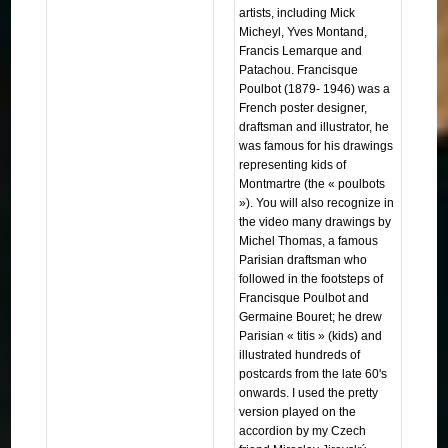
artists, including Mick
Micheyl, Yves Montand,
Francis Lemarque and
Patachou. Francisque
Poulbot (1879- 1946) was a
French poster designer,
draftsman and illustrator, he
was famous for his drawings
representing kids of
Montmartre (the « poulbots
»). You will also recognize in
the video many drawings by
Michel Thomas, a famous
Parisian draftsman who
followed in the footsteps of
Francisque Poulbot and
Germaine Bouret; he drew
Parisian « titis » (kids) and
illustrated hundreds of
postcards from the late 60's
onwards. I used the pretty
version played on the
accordion by my Czech