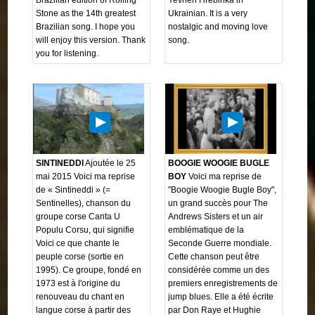
Stone as the 14th greatest
Ukrainian. It is a very
Brazilian song. I hope you
nostalgic and moving love
will enjoy this version. Thank
song.
you for listening.
SINTINEDDI
Ajoutée le 25
BOOGIE WOOGIE BUGLE
mai 2015 Voici ma reprise
BOY
Voici ma reprise de
de « Sintineddi » (=
"Boogie Woogie Bugle Boy",
Sentinelles), chanson du
un grand succès pour The
groupe corse Canta U
Andrews Sisters et un air
Populu Corsu, qui signifie
emblématique de la
Voici ce que chante le
Seconde Guerre mondiale.
peuple corse (sortie en
Cette chanson peut être
1995). Ce groupe, fondé en
considérée comme un des
1973 est à l'origine du
premiers enregistrements de
renouveau du chant en
jump blues. Elle a été écrite
langue corse à partir des
par Don Raye et Hughie