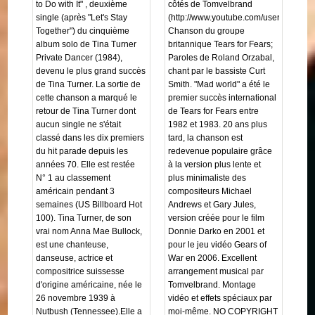
to Do with It" , deuxième
côtés de Tomvelbrand
single (après "Let's Stay
(http://www.youtube.com/user/tomvelbra
Together") du cinquième
Chanson du groupe
album solo de Tina Turner
britannique Tears for Fears;
Private Dancer (1984),
Paroles de Roland Orzabal,
devenu le plus grand succès
chant par le bassiste Curt
de Tina Turner. La sortie de
Smith. "Mad world" a été le
cette chanson a marqué le
premier succès international
retour de Tina Turner dont
de Tears for Fears entre
aucun single ne s'était
1982 et 1983. 20 ans plus
classé dans les dix premiers
tard, la chanson est
du hit parade depuis les
redevenue populaire grâce
années 70. Elle est restée
à la version plus lente et
N° 1 au classement
plus minimaliste des
américain pendant 3
compositeurs Michael
semaines (US Billboard Hot
Andrews et Gary Jules,
100). Tina Turner, de son
version créée pour le film
vrai nom Anna Mae Bullock,
Donnie Darko en 2001 et
est une chanteuse,
pour le jeu vidéo Gears of
danseuse, actrice et
War en 2006. Excellent
compositrice suissesse
arrangement musical par
d'origine américaine, née le
Tomvelbrand. Montage
26 novembre 1939 à
vidéo et effets spéciaux par
Nutbush (Tennessee).Elle a
moi-même. NO COPYRIGHT