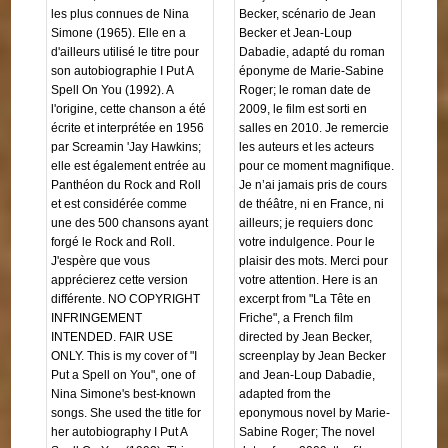
les plus connues de Nina
Becker, scénario de Jean
Simone (1965). Elle en a
Becker et Jean-Loup
d'ailleurs utilisé le titre pour
Dabadie, adapté du roman
son autobiographie I Put A
éponyme de Marie-Sabine
Spell On You (1992). A
Roger; le roman date de
l'origine, cette chanson a été
2009, le film est sorti en
écrite et interprétée en 1956
salles en 2010. Je remercie
par Screamin 'Jay Hawkins;
les auteurs et les acteurs
elle est également entrée au
pour ce moment magnifique.
Panthéon du Rock and Roll
Je n’ai jamais pris de cours
et est considérée comme
de théâtre, ni en France, ni
une des 500 chansons ayant
ailleurs; je requiers donc
forgé le Rock and Roll.
votre indulgence. Pour le
J'espère que vous
plaisir des mots. Merci pour
apprécierez cette version
votre attention. Here is an
différente. NO COPYRIGHT
excerpt from "La Tête en
INFRINGEMENT
Friche", a French film
INTENDED. FAIR USE
directed by Jean Becker,
ONLY. This is my cover of "I
screenplay by Jean Becker
Put a Spell on You", one of
and Jean-Loup Dabadie,
Nina Simone's best-known
adapted from the
songs. She used the title for
eponymous novel by Marie-
her autobiography I Put A
Sabine Roger; The novel