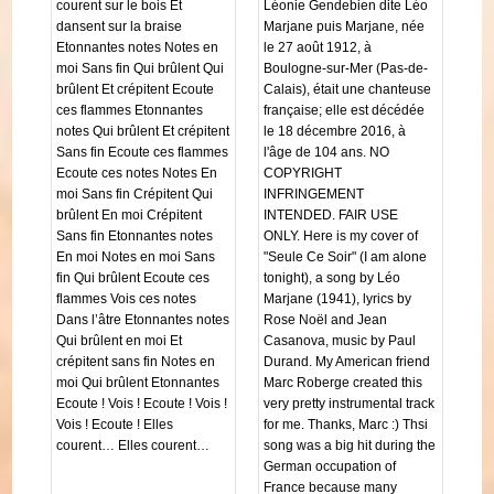
courent sur le bois Et
Léonie Gendebien dite Léo
dansent sur la braise
Marjane puis Marjane, née
Etonnantes notes Notes en
le 27 août 1912, à
moi Sans fin Qui brûlent Qui
Boulogne-sur-Mer (Pas-de-
brûlent Et crépitent Ecoute
Calais), était une chanteuse
ces flammes Etonnantes
française; elle est décédée
notes Qui brûlent Et crépitent
le 18 décembre 2016, à
Sans fin Ecoute ces flammes
l'âge de 104 ans. NO
Ecoute ces notes Notes En
COPYRIGHT
moi Sans fin Crépitent Qui
INFRINGEMENT
brûlent En moi Crépitent
INTENDED. FAIR USE
Sans fin Etonnantes notes
ONLY. Here is my cover of
En moi Notes en moi Sans
"Seule Ce Soir" (I am alone
fin Qui brûlent Ecoute ces
tonight), a song by Léo
flammes Vois ces notes
Marjane (1941), lyrics by
Dans l’âtre Etonnantes notes
Rose Noël and Jean
Qui brûlent en moi Et
Casanova, music by Paul
crépitent sans fin Notes en
Durand. My American friend
moi Qui brûlent Etonnantes
Marc Roberge created this
Ecoute ! Vois ! Ecoute ! Vois !
very pretty instrumental track
Vois ! Ecoute ! Elles
for me. Thanks, Marc :) Thsi
courent… Elles courent…
song was a big hit during the
German occupation of
France because many