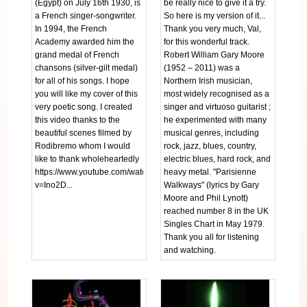
(Egypt) on July 16th 1930, is
be really nice to give it a try.
a French singer-songwriter.
So here is my version of it...
In 1994, the French
Thank you very much, Val,
Academy awarded him the
for this wonderful track.
grand medal of French
Robert William Gary Moore
chansons (silver-gilt medal)
(1952 – 2011) was a
for all of his songs. I hope
Northern Irish musician,
you will like my cover of this
most widely recognised as a
very poetic song. I created
singer and virtuoso guitarist ;
this video thanks to the
he experimented with many
beautiful scenes filmed by
musical genres, including
Rodibremo whom I would
rock, jazz, blues, country,
like to thank wholeheartedly
electric blues, hard rock, and
https://www.youtube.com/watch?
heavy metal. "Parisienne
v=Ino2D...
Walkways" (lyrics by Gary
Moore and Phil Lynott)
reached number 8 in the UK
Singles Chart in May 1979.
Thank you all for listening
and watching.