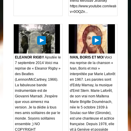
friend Miroslav Jiravský
https://www.youtube.com/watch?
v=0OQZn...
ELEANOR RIGBY
Ajoutée le
IVAN, BORIS ET MOI
Voici
7 septembre 2014 Voici ma
ma reprise de la chanson «
reprise de « Eleanor Rigby »
Ivan, Boris et moi »
des Beatles
interprétée par Marie Laforêt
(Lennon/McCartney, 1966).
en 1967. Les paroles sont
La fabuleuse bande
d'Eddy Marnay, la musique
instrumentale est de
d'Emil Stern. Marie Laforêt,
Giovanni Marradi. J'espère
de son vrai nom Maïtena
que vous aimerez ma
Marie Brigitte Douménach,
version. Je la dédie à tous
née le 5 octobre 1939 à
mes amis solitaires de par le
Soulac-sur-Mer (Gironde),
monde. Soyons solitaires
est une chanteuse et actrice
ensemble ;) NO
française. Depuis 1978, elle
COPYRIGHT
vit à Genève et possède