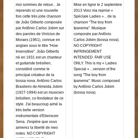
moi sommes de retour... Je
Mise en ligne le 2 septembre
reprends ici une nouvelle
2013 Voici ma reprise «
fois cette très jolie chanson
Spéciale Ladies »... de la
de João Gilberto composée
chanson "The boy from
par Antônio Carlos Jobim sur
Ipanema". Musique
des paroles de Vinícius de
composée par Antônio
Moraes (1961), connue en
Carlos Jobim (bossa nova).
anglais sous le titre "How
NO COPYRIGHT
Insensitive". João Gilberto
INFRINGEMENT
né en 1931 est un chanteur
INTENDED. FAIR USE
et guitariste brésilien,
ONLY. This is my « Ladies
considéré comme le
Special » ...version of the
principal créateur de la
song "The boy from
bossa nova. Antônio Carlos
Ipanema". Music composed
Brasileiro de Almeida Jobim
by Antônio Carlos Jobim
(1927-1994) est un musicien
(bossa nova).
brésilien, co-fondateur de ce
style. J'ai beaucoup aimé la
très belle version
instrumentale d'Ebenezer
Sena. J'espère que vous
aimerez la liberté de mes
notes. NO COPYRIGHT