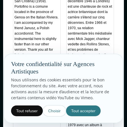
San Cristina) (1959).
décembre 1946 à Londres)
Portofino is a comune
est une chanteuse de rock et
located in the province of
actrice britannique dont la
Genoa on the Italian Riviera.
carrière s'étend sur cinq
I am accompanied by my
décennies. Entre 1966 et
friend Janusz, a Polish
1970, sa relation
accordionist. The
sentimentale très médiatisée
instrumental here is slightly
avec Mick Jagger, chanteur
faster than in our other
vedette des Rollins Stones,
version. Thank you all for
et les problèmes de
listening
toxicomanie auxquels elle
se trouve confrontée ne lui
Votre confidentialité sur Agences
permettent de produire que
Artistiques
deux petits albums passés
assez inaperçus. Les
Nous utilisons des cookies essentiels pour le bon
années qui suivent voient la
fonctionnement du site. Avec votre accord, nous
déchéance de Marianne
activons aussi la mesure d’audience et la lecture de
Faithfull : drogue, tentatives
certains contenus vidéo YouTube ou Vimeo.
de suicide, vie dans la rue,
perte de la garde de son fils.
Elle quitte Mick Jagger en
Tout refuser
Choisir
Tout accepter
1970, et, au terme d'une
longue absence, revient en
1979 avec un album à