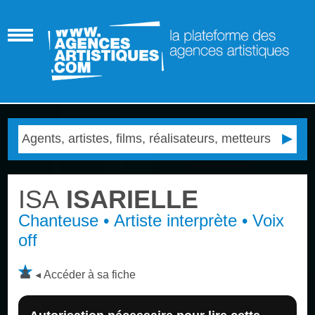
ISA
ISARIELLE
Chanteuse • Artiste interprète • Voix
off
Accéder à sa fiche