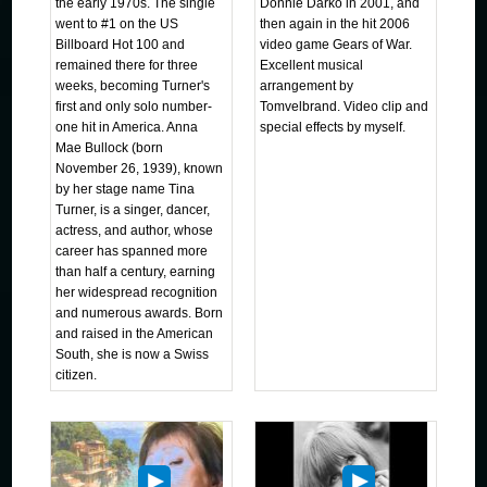
the early 1970s. The single
Donnie Darko in 2001, and
went to #1 on the US
then again in the hit 2006
Billboard Hot 100 and
video game Gears of War.
remained there for three
Excellent musical
weeks, becoming Turner's
arrangement by
first and only solo number-
Tomvelbrand. Video clip and
one hit in America. Anna
special effects by myself.
Mae Bullock (born
November 26, 1939), known
by her stage name Tina
Turner, is a singer, dancer,
actress, and author, whose
career has spanned more
than half a century, earning
her widespread recognition
and numerous awards. Born
and raised in the American
South, she is now a Swiss
citizen.