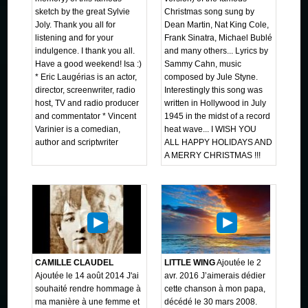
sketch by the great Sylvie
Christmas song sung by
Joly. Thank you all for
Dean Martin, Nat King Cole,
listening and for your
Frank Sinatra, Michael Bublé
indulgence. I thank you all.
and many others... Lyrics by
Have a good weekend! Isa :)
Sammy Cahn, music
* Eric Laugérias is an actor,
composed by Jule Styne.
director, screenwriter, radio
Interestingly this song was
host, TV and radio producer
written in Hollywood in July
and commentator * Vincent
1945 in the midst of a record
Varinier is a comedian,
heat wave... I WISH YOU
author and scriptwriter
ALL HAPPY HOLIDAYS AND
A MERRY CHRISTMAS !!!
CAMILLE CLAUDEL
LITTLE WING
Ajoutée le 2
Ajoutée le 14 août 2014 J'ai
avr. 2016 J’aimerais dédier
souhaité rendre hommage à
cette chanson à mon papa,
ma manière à une femme et
décédé le 30 mars 2008.