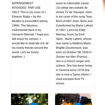
INFRINGEMENT
aussi la nationalité suisse.
INTENDED. FAIR USE
J'ai utilisé des extraits de
ONLY. This is my cover of «
shows TV de l'époque. Here
Eleanor Rigby » by the
is my cover of the song "Ivan,
Beatles (Lennon/McCartney,
Boris et Moi" (Ivan, Boris and
1966). The fabulous
I) performed by Marie Laforet
instrumental track is by
in 1967. Lyrics by Eddy
Giovanni Marradi. I hope you
Marnay, music by Emil
will enjoy my version. I
Stern.. Marie Laforet, whose
would like to dedicate it to all
real name is Maïtena Marie
my lonely friends around the
Brigitte Doumenach, was
world. Let's be lonely
born on October 5th 1939 in
together ;)
Soulac-sur-Mer (France) ;
she is a French singer and
actress. She has been living
in Geneva since 1978 and
she is now a Swiss citizen. I
used excerpts from TV
shows.