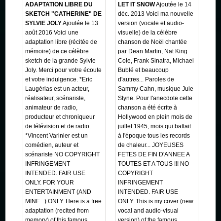
ADAPTATION LIBRE DU
LET IT SNOW
Ajoutée le 14
SKETCH "CATHERINE" DE
déc. 2013 Voici ma nouvelle
SYLVIE JOLY
Ajoutée le 13
version (vocale et audio-
août 2016 Voici une
visuelle) de la célèbre
adaptation libre (récitée de
chanson de Noël chantée
mémoire) de ce célèbre
par Dean Martin, Nat King
sketch de la grande Sylvie
Cole, Frank Sinatra, Michael
Joly. Merci pour votre écoute
Bublé et beaucoup
et votre indulgence. *Eric
d'autres... Paroles de
Laugérias est un acteur,
Sammy Cahn, musique Jule
réalisateur, scénariste,
Styne. Pour l'anecdote cette
animateur de radio,
chanson a été écrite à
producteur et chroniqueur
Hollywood en plein mois de
de télévision et de radio.
juillet 1945, mois qui battait
*Vincent Varinier est un
à l'époque tous les records
comédien, auteur et
de chaleur... JOYEUSES
scénariste NO COPYRIGHT
FETES DE FIN D'ANNEE A
INFRINGEMENT
TOUTES ET A TOUS !!! NO
INTENDED. FAIR USE
COPYRIGHT
ONLY. FOR YOUR
INFRINGEMENT
ENTERTAINMENT (AND
INTENDED. FAIR USE
MINE...) ONLY. Here is a free
ONLY. This is my cover (new
adaptation (recited from
vocal and audio-visual
memory) of this famous
version) of the famous