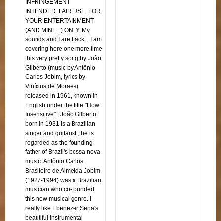
INFRINGEMENT
INTENDED. FAIR USE. FOR
YOUR ENTERTAINMENT
(AND MINE...) ONLY. My
sounds and I are back... I am
covering here one more time
this very pretty song by João
Gilberto (music by Antônio
Carlos Jobim, lyrics by
Vinícius de Moraes)
released in 1961, known in
English under the title "How
Insensitive" ; João Gilberto
born in 1931 is a Brazilian
singer and guitarist ; he is
regarded as the founding
father of Brazil's bossa nova
music. Antônio Carlos
Brasileiro de Almeida Jobim
(1927-1994) was a Brazilian
musician who co-founded
this new musical genre. I
really like Ebenezer Sena's
beautiful instrumental