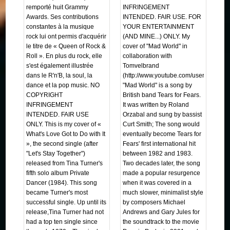
remporté huit Grammy
INFRINGEMENT
Awards. Ses contributions
INTENDED. FAIR USE. FOR
constantes à la musique
YOUR ENTERTAINMENT
rock lui ont permis d'acquérir
(AND MINE...) ONLY. My
le titre de « Queen of Rock &
cover of "Mad World" in
Roll ». En plus du rock, elle
collaboration with
s'est également illustrée
Tomvelbrand
dans le R'n'B, la soul, la
(http://www.youtube.com/user/tomvelbra
dance et la pop music. NO
"Mad World" is a song by
COPYRIGHT
British band Tears for Fears.
INFRINGEMENT
It was written by Roland
INTENDED. FAIR USE
Orzabal and sung by bassist
ONLY. This is my cover of «
Curt Smith; The song would
What's Love Got to Do with It
eventually become Tears for
», the second single (after
Fears' first international hit
"Let's Stay Together")
between 1982 and 1983.
released from Tina Turner's
Two decades later, the song
fifth solo album Private
made a popular resurgence
Dancer (1984). This song
when it was covered in a
became Turner's most
much slower, minimalist style
successful single. Up until its
by composers Michael
release,Tina Turner had not
Andrews and Gary Jules for
had a top ten single since
the soundtrack to the movie