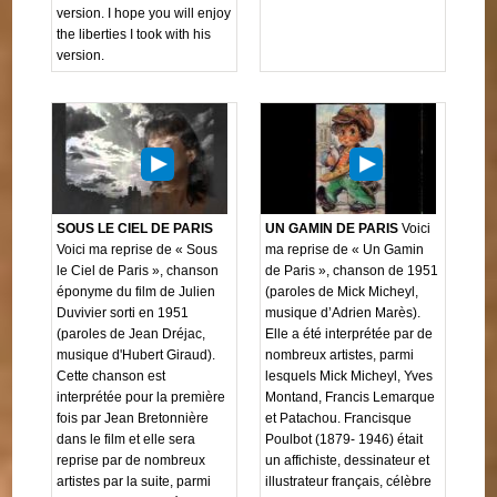
version. I hope you will enjoy
the liberties I took with his
version.
SOUS LE CIEL DE PARIS
UN GAMIN DE PARIS
Voici
Voici ma reprise de « Sous
ma reprise de « Un Gamin
le Ciel de Paris », chanson
de Paris », chanson de 1951
éponyme du film de Julien
(paroles de Mick Micheyl,
Duvivier sorti en 1951
musique d’Adrien Marès).
(paroles de Jean Dréjac,
Elle a été interprétée par de
musique d'Hubert Giraud).
nombreux artistes, parmi
Cette chanson est
lesquels Mick Micheyl, Yves
interprétée pour la première
Montand, Francis Lemarque
fois par Jean Bretonnière
et Patachou. Francisque
dans le film et elle sera
Poulbot (1879- 1946) était
reprise par de nombreux
un affichiste, dessinateur et
artistes par la suite, parmi
illustrateur français, célèbre