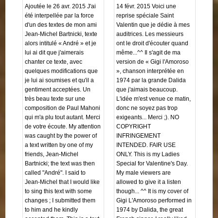
Ajoutée le 26 avr. 2015 J'ai
14 févr. 2015 Voici une
été interpellée par la force
reprise spéciale Saint
d'un des textes de mon ami
Valentin que je dédie à mes
Jean-Michel Bartnicki, texte
auditrices. Les messieurs
alors intitulé « André » et je
ont le droit d'écouter quand
lui ai dit que j'aimerais
même...^^ Il s'agit de ma
chanter ce texte, avec
version de « Gigi l'Amoroso
quelques modifications que
», chanson interprétée en
je lui ai soumises et qu'il a
1974 par la grande Dalida
gentiment acceptées. Un
que j'aimais beaucoup.
très beau texte sur une
L'idée m'est venue ce matin,
composition de Paul Mahoni
donc ne soyez pas trop
qui m'a plu tout autant. Merci
exigeants... Merci ;). NO
de votre écoute. My attention
COPYRIGHT
was caught by the power of
INFRINGEMENT
a text written by one of my
INTENDED. FAIR USE
friends, Jean-Michel
ONLY. This is my Ladies
Bartnicki; the text was then
Special for Valentine's Day.
called "André". I said to
My male viewers are
Jean-Michel that I would like
allowed to give it a listen
to sing this text with some
though... ^^ It is my cover of
changes ; I submitted them
Gigi L'Amoroso performed in
to him and he kindly
1974 by Dalida, the great