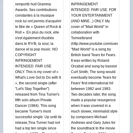
remporté huit Grammy
INFRINGEMENT
Awards. Ses contributions
INTENDED. FAIR USE. FOR
constantes à la musique
YOUR ENTERTAINMENT
rock lui ont permis d'acquérir
(AND MINE...) ONLY. My
le titre de « Queen of Rock &
cover of "Mad World" in
Roll ». En plus du rock, elle
collaboration with
s'est également illustrée
Tomvelbrand
dans le R'n'B, la soul, la
(http://www.youtube.com/user/tomvelbra
dance et la pop music. NO
"Mad World" is a song by
COPYRIGHT
British band Tears for Fears.
INFRINGEMENT
It was written by Roland
INTENDED. FAIR USE
Orzabal and sung by bassist
ONLY. This is my cover of «
Curt Smith; The song would
What's Love Got to Do with It
eventually become Tears for
», the second single (after
Fears' first international hit
"Let's Stay Together")
between 1982 and 1983.
released from Tina Turner's
Two decades later, the song
fifth solo album Private
made a popular resurgence
Dancer (1984). This song
when it was covered in a
became Turner's most
much slower, minimalist style
successful single. Up until its
by composers Michael
release,Tina Turner had not
Andrews and Gary Jules for
had a top ten single since
the soundtrack to the movie