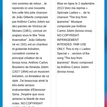
moi sommes de retour... Je
Mise en ligne le 2 septembre
reprends ici une nouvelle
2013 Voici ma reprise «
fois cette très jolie chanson
Spéciale Ladies »... de la
de João Gilberto composée
chanson "The boy from
par Antônio Carlos Jobim sur
Ipanema". Musique
des paroles de Vinícius de
composée par Antônio
Moraes (1961), connue en
Carlos Jobim (bossa nova).
anglais sous le titre "How
NO COPYRIGHT
Insensitive". João Gilberto
INFRINGEMENT
né en 1931 est un chanteur
INTENDED. FAIR USE
et guitariste brésilien,
ONLY. This is my « Ladies
considéré comme le
Special » ...version of the
principal créateur de la
song "The boy from
bossa nova. Antônio Carlos
Ipanema". Music composed
Brasileiro de Almeida Jobim
by Antônio Carlos Jobim
(1927-1994) est un musicien
(bossa nova).
brésilien, co-fondateur de ce
style. J'ai beaucoup aimé la
très belle version
instrumentale d'Ebenezer
Sena. J'espère que vous
aimerez la liberté de mes
notes. NO COPYRIGHT