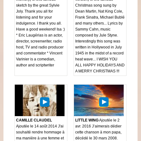
sketch by the great Sylvie
Christmas song sung by
Joly. Thank you all for
Dean Martin, Nat King Cole,
listening and for your
Frank Sinatra, Michael Bublé
indulgence. I thank you all.
and many others... Lyrics by
Have a good weekend! Isa :)
Sammy Cahn, music
* Eric Laugérias is an actor,
composed by Jule Styne.
director, screenwriter, radio
Interestingly this song was
host, TV and radio producer
written in Hollywood in July
and commentator * Vincent
1945 in the midst of a record
Varinier is a comedian,
heat wave... I WISH YOU
author and scriptwriter
ALL HAPPY HOLIDAYS AND
A MERRY CHRISTMAS !!!
CAMILLE CLAUDEL
LITTLE WING
Ajoutée le 2
Ajoutée le 14 août 2014 J'ai
avr. 2016 J’aimerais dédier
souhaité rendre hommage à
cette chanson à mon papa,
ma manière à une femme et
décédé le 30 mars 2008.