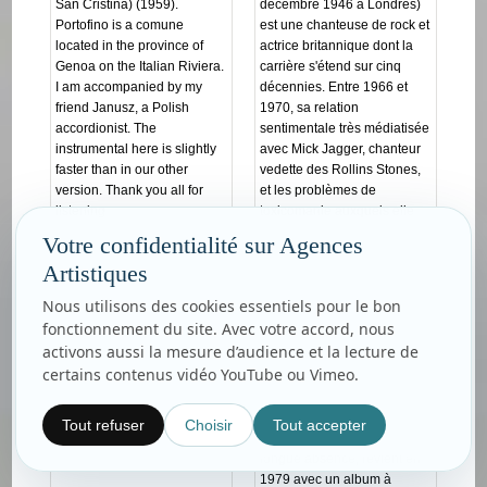
San Cristina) (1959).
décembre 1946 à Londres)
Portofino is a comune
est une chanteuse de rock et
located in the province of
actrice britannique dont la
Genoa on the Italian Riviera.
carrière s'étend sur cinq
I am accompanied by my
décennies. Entre 1966 et
friend Janusz, a Polish
1970, sa relation
accordionist. The
sentimentale très médiatisée
instrumental here is slightly
avec Mick Jagger, chanteur
faster than in our other
vedette des Rollins Stones,
version. Thank you all for
et les problèmes de
listening
toxicomanie auxquels elle
se trouve confrontée ne lui
Votre confidentialité sur Agences
permettent de produire que
Artistiques
deux petits albums passés
assez inaperçus. Les
Nous utilisons des cookies essentiels pour le bon
années qui suivent voient la
fonctionnement du site. Avec votre accord, nous
déchéance de Marianne
activons aussi la mesure d’audience et la lecture de
Faithfull : drogue, tentatives
certains contenus vidéo YouTube ou Vimeo.
de suicide, vie dans la rue,
perte de la garde de son fils.
Elle quitte Mick Jagger en
Tout refuser
Choisir
Tout accepter
1970, et, au terme d'une
longue absence, revient en
1979 avec un album à