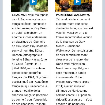
L'EAU VIVE
Voici ma reprise
PARISIENNE WALKWAYS
de « L'Eau vive », chanson
J'ai rendu visite à mon ami
française écrite, composée
bulgare l'autre jour sur sa
et interprétée par Guy Béart
chaîne Youtube, son nom est
en 1958. Elle obtient un
Valentin Vassilev, et j'y ai
énorme succès et demeure
trouvé sa formidable version
un classique du répertoire
de la chanson de Gary
de Guy Béart. Guy Béart, de
Moore «Parisienne
son vrai nom Guy Béhart-
Walkways». Je me suis alors
Hasson (orthographié à
dit qu'il serait intéressant
l'origine Béhar-Hassan), né
d'essayer de la reprendre.
au Caire (Égypte) le 16
Donc, voici ma version ...
juillet 1930, est un auteur-
Merci beaucoup, Val, pour
compositeur-interprète
cette magnifique bande
français. En 1994, Guy Béart
instrumentale. Robert
est distingué par l'Académie
William Gary Moore (1952 -
française, qui lui décerne la
2011) était un musicien
grande médaille de la
d'Irlande du Nord, connu
chanson française (médaille
comme chanteur et pour sa
de vermeil) pour l'ensemble
virtuosité à la guitare; il s'est
de ses chansons. J'espère
essayé à de nombreux