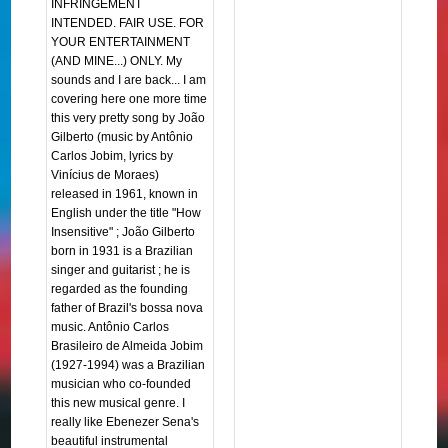
INFRINGEMENT
INTENDED. FAIR USE. FOR
YOUR ENTERTAINMENT
(AND MINE...) ONLY. My
sounds and I are back... I am
covering here one more time
this very pretty song by João
Gilberto (music by Antônio
Carlos Jobim, lyrics by
Vinícius de Moraes)
released in 1961, known in
English under the title "How
Insensitive" ; João Gilberto
born in 1931 is a Brazilian
singer and guitarist ; he is
regarded as the founding
father of Brazil's bossa nova
music. Antônio Carlos
Brasileiro de Almeida Jobim
(1927-1994) was a Brazilian
musician who co-founded
this new musical genre. I
really like Ebenezer Sena's
beautiful instrumental