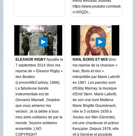
friend Miroslav Jiravský
https://www.youtube.com/watch?
v=0OQZn...
ELEANOR RIGBY
Ajoutée le
IVAN, BORIS ET MOI
Voici
7 septembre 2014 Voici ma
ma reprise de la chanson «
reprise de « Eleanor Rigby »
Ivan, Boris et moi »
des Beatles
interprétée par Marie Laforêt
(Lennon/McCartney, 1966).
en 1967. Les paroles sont
La fabuleuse bande
d'Eddy Marnay, la musique
instrumentale est de
d'Emil Stern. Marie Laforêt,
Giovanni Marradi. J'espère
de son vrai nom Maïtena
que vous aimerez ma
Marie Brigitte Douménach,
version. Je la dédie à tous
née le 5 octobre 1939 à
mes amis solitaires de par le
Soulac-sur-Mer (Gironde),
monde. Soyons solitaires
est une chanteuse et actrice
ensemble ;) NO
française. Depuis 1978, elle
COPYRIGHT
vit à Genève et possède