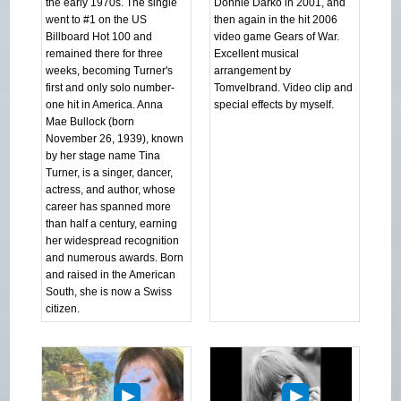
the early 1970s. The single
Donnie Darko in 2001, and
went to #1 on the US
then again in the hit 2006
Billboard Hot 100 and
video game Gears of War.
remained there for three
Excellent musical
weeks, becoming Turner's
arrangement by
first and only solo number-
Tomvelbrand. Video clip and
one hit in America. Anna
special effects by myself.
Mae Bullock (born
November 26, 1939), known
by her stage name Tina
Turner, is a singer, dancer,
actress, and author, whose
career has spanned more
than half a century, earning
her widespread recognition
and numerous awards. Born
and raised in the American
South, she is now a Swiss
citizen.