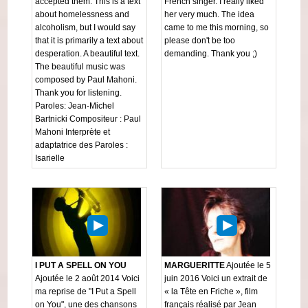
accepted them. This is a text
French singer. I really liked
about homelessness and
her very much. The idea
alcoholism, but I would say
came to me this morning, so
that it is primarily a text about
please don't be too
desperation. A beautiful text.
demanding. Thank you ;)
The beautiful music was
composed by Paul Mahoni.
Thank you for listening.
Paroles: Jean-Michel
Bartnicki Compositeur : Paul
Mahoni Interprète et
adaptatrice des Paroles :
Isarielle
I PUT A SPELL ON YOU
MARGUERITTE
Ajoutée le 5
Ajoutée le 2 août 2014 Voici
juin 2016 Voici un extrait de
ma reprise de "I Put a Spell
« la Tête en Friche », film
on You", une des chansons
français réalisé par Jean