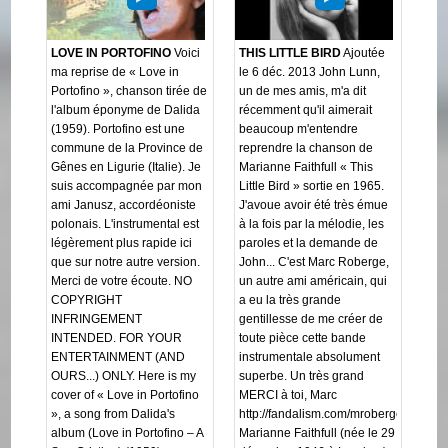
LOVE IN PORTOFINO
Voici
THIS LITTLE BIRD
Ajoutée
ma reprise de « Love in
le 6 déc. 2013 John Lunn,
Portofino », chanson tirée de
un de mes amis, m'a dit
l'album éponyme de Dalida
récemment qu'il aimerait
(1959). Portofino est une
beaucoup m'entendre
commune de la Province de
reprendre la chanson de
Gênes en Ligurie (Italie). Je
Marianne Faithfull « This
suis accompagnée par mon
Little Bird » sortie en 1965.
ami Janusz, accordéoniste
J'avoue avoir été très émue
polonais. L'instrumental est
à la fois par la mélodie, les
légèrement plus rapide ici
paroles et la demande de
que sur notre autre version.
John... C'est Marc Roberge,
Merci de votre écoute. NO
un autre ami américain, qui
COPYRIGHT
a eu la très grande
INFRINGEMENT
gentillesse de me créer de
INTENDED. FOR YOUR
toute pièce cette bande
ENTERTAINMENT (AND
instrumentale absolument
OURS...) ONLY. Here is my
superbe. Un très grand
cover of « Love in Portofino
MERCI à toi, Marc
», a song from Dalida's
http://fandalism.com/mroberge
album (Love in Portofino – A
Marianne Faithfull (née le 29