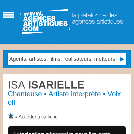
ISA
ISARIELLE
Chanteuse • Artiste interprète • Voix
off
Accéder à sa fiche