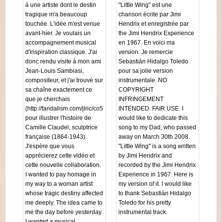
à une artiste dont le destin
"Little Wing" est une
tragique m'a beaucoup
chanson écrite par Jimi
touchée. L'idée m'est venue
Hendrix et enregistrée par
avant-hier. Je voulais un
the Jimi Hendrix Experience
accompagnement musical
en 1967. En voici ma
d'inspiration classique. J'ai
version. Je remercie
donc rendu visite à mon ami
Sebastián Hidalgo Toledo
Jean-Louis Sambiasi,
pour sa jolie version
compositeur, et j'ai trouvé sur
instrumentale. NO
sa chaîne exactement ce
COPYRIGHT
que je cherchais
INFRINGEMENT
(http://fandalism.com/jlric/co5E)
INTENDED. FAIR USE. I
pour illustrer l'histoire de
would like to dedicate this
Camille Claudel, sculptrice
song to my Dad, who passed
française (1864-1943).
away on March 30th 2008.
J'espère que vous
"Little Wing" is a song written
apprécierez cette vidéo et
by Jimi Hendrix and
cette nouvelle collaboration.
recorded by the Jimi Hendrix
I wanted to pay homage in
Experience in 1967. Here is
my way to a woman artist
my version of it. I would like
whose tragic destiny affected
to thank Sebastián Hidalgo
me deeply. The idea came to
Toledo for his pretty
me the day before yesterday.
instrumental track.
I wanted a musical