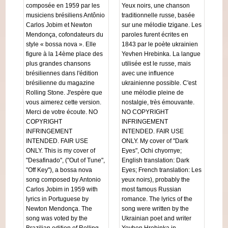
composée en 1959 par les
Yeux noirs, une chanson
musiciens brésiliens Antônio
traditionnelle russe, basée
Carlos Jobim et Newton
sur une mélodie tzigane. Les
Mendonça, cofondateurs du
paroles furent écrites en
style « bossa nova ». Elle
1843 par le poète ukrainien
figure à la 14ème place des
Yevhen Hrebinka. La langue
plus grandes chansons
utilisée est le russe, mais
brésiliennes dans l'édition
avec une influence
brésilienne du magazine
ukrainienne possible. C'est
Rolling Stone. J'espère que
une mélodie pleine de
vous aimerez cette version.
nostalgie, très émouvante.
Merci de votre écoute. NO
NO COPYRIGHT
COPYRIGHT
INFRINGEMENT
INFRINGEMENT
INTENDED. FAIR USE
INTENDED. FAIR USE
ONLY. My cover of "Dark
ONLY. This is my cover of
Eyes", Ochi chyornye;
"Desafinado", ("Out of Tune",
English translation: Dark
"Off Key"), a bossa nova
Eyes; French translation: Les
song composed by Antonio
yeux noirs), probably the
Carlos Jobim in 1959 with
most famous Russian
lyrics in Portuguese by
romance. The lyrics of the
Newton Mendonça. The
song were written by the
song was voted by the
Ukrainian poet and writer
Brazilian edition of Rolling
Yevhen Hrebinka in