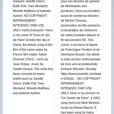
lesquels Juliette Gréco,
pour ses dessins de gamins
Édith Piaf, Yves Montand,
de Montmartre (les
Mireille Matthieu et Isabelle
poulbots). Vous reconnaîtrez
Aubret. NO COPYRIGHT
aussi de nombreux dessins
INFRINGEMENT
de Michel Thomas,
INTENDED. FAIR USE
dessinateur de titis parisiens
ONLY. Hello Everyone ! Here
et illustrateur de centaines
is my cover of "Sous le ciel
de cartes postales depuis la
de Paris" (Under the sky of
fin des années '60. Très
Paris), the theme song of the
connu, il est dans la lignée
film of the same name by
de Francisque Poulbot et de
French film maker Julien
Germaine Bouret. J'ai utilisé
Duvivier (1951) - lyrics by
la jolie version instrumentale
Jean Dréjac, music by
de mon ami accordéoniste
Hubert Giraud. The song has
tchèque Miroslav Jiravský
been covered by many
https://www.youtube.com/watch?
artists such as Juliette
v=0OQZn... NO COPYRIGHT
Gréco, Edith Piaf, Yves
INFRINGEMENT
Montand, Mireille Matthieu
INTENDED. FAIR USE
and Isabelle Aubret.
ONLY. Here is my version of
"Un Gamin de Paris", a 1951
song (lyrics by Mick Micheyl,
music by Adrian Mares). It
has been sung by many