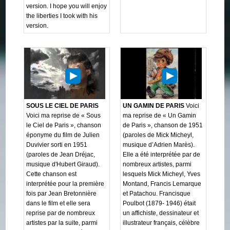
version. I hope you will enjoy
the liberties I took with his
version.
SOUS LE CIEL DE PARIS
UN GAMIN DE PARIS
Voici
Voici ma reprise de « Sous
ma reprise de « Un Gamin
le Ciel de Paris », chanson
de Paris », chanson de 1951
éponyme du film de Julien
(paroles de Mick Micheyl,
Duvivier sorti en 1951
musique d’Adrien Marès).
(paroles de Jean Dréjac,
Elle a été interprétée par de
musique d'Hubert Giraud).
nombreux artistes, parmi
Cette chanson est
lesquels Mick Micheyl, Yves
interprétée pour la première
Montand, Francis Lemarque
fois par Jean Bretonnière
et Patachou. Francisque
dans le film et elle sera
Poulbot (1879- 1946) était
reprise par de nombreux
un affichiste, dessinateur et
artistes par la suite, parmi
illustrateur français, célèbre