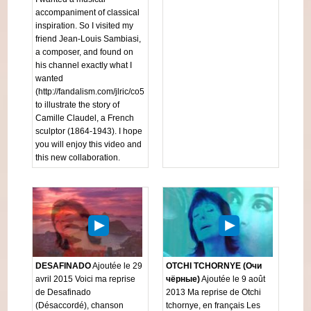
accompaniment of classical
inspiration. So I visited my
friend Jean-Louis Sambiasi,
a composer, and found on
his channel exactly what I
wanted
(http://fandalism.com/jlric/co5E)
to illustrate the story of
Camille Claudel, a French
sculptor (1864-1943). I hope
you will enjoy this video and
this new collaboration.
DESAFINADO
Ajoutée le 29
OTCHI TCHORNYE (Очи
avril 2015 Voici ma reprise
чёрные)
Ajoutée le 9 août
de Desafinado
2013 Ma reprise de Otchi
(Désaccordé), chanson
tchornye, en français Les