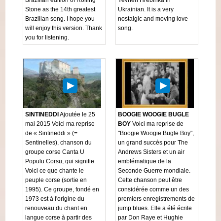
Stone as the 14th greatest
Ukrainian. It is a very
Brazilian song. I hope you
nostalgic and moving love
will enjoy this version. Thank
song.
you for listening.
SINTINEDDI
Ajoutée le 25
BOOGIE WOOGIE BUGLE
mai 2015 Voici ma reprise
BOY
Voici ma reprise de
de « Sintineddi » (=
"Boogie Woogie Bugle Boy",
Sentinelles), chanson du
un grand succès pour The
groupe corse Canta U
Andrews Sisters et un air
Populu Corsu, qui signifie
emblématique de la
Voici ce que chante le
Seconde Guerre mondiale.
peuple corse (sortie en
Cette chanson peut être
1995). Ce groupe, fondé en
considérée comme un des
1973 est à l'origine du
premiers enregistrements de
renouveau du chant en
jump blues. Elle a été écrite
langue corse à partir des
par Don Raye et Hughie