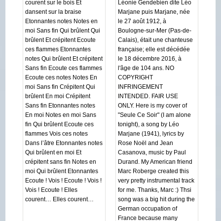
courent sur le bois Et
Léonie Gendebien dite Léo
dansent sur la braise
Marjane puis Marjane, née
Etonnantes notes Notes en
le 27 août 1912, à
moi Sans fin Qui brûlent Qui
Boulogne-sur-Mer (Pas-de-
brûlent Et crépitent Ecoute
Calais), était une chanteuse
ces flammes Etonnantes
française; elle est décédée
notes Qui brûlent Et crépitent
le 18 décembre 2016, à
Sans fin Ecoute ces flammes
l'âge de 104 ans. NO
Ecoute ces notes Notes En
COPYRIGHT
moi Sans fin Crépitent Qui
INFRINGEMENT
brûlent En moi Crépitent
INTENDED. FAIR USE
Sans fin Etonnantes notes
ONLY. Here is my cover of
En moi Notes en moi Sans
"Seule Ce Soir" (I am alone
fin Qui brûlent Ecoute ces
tonight), a song by Léo
flammes Vois ces notes
Marjane (1941), lyrics by
Dans l’âtre Etonnantes notes
Rose Noël and Jean
Qui brûlent en moi Et
Casanova, music by Paul
crépitent sans fin Notes en
Durand. My American friend
moi Qui brûlent Etonnantes
Marc Roberge created this
Ecoute ! Vois ! Ecoute ! Vois !
very pretty instrumental track
Vois ! Ecoute ! Elles
for me. Thanks, Marc :) Thsi
courent… Elles courent…
song was a big hit during the
German occupation of
France because many