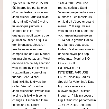
Ajoutée le 26 avr. 2015 J'ai
14 févr. 2015 Voici une
été interpellée par la force
reprise spéciale Saint
d'un des textes de mon ami
Valentin que je dédie à mes
Jean-Michel Bartnicki, texte
auditrices. Les messieurs
alors intitulé « André » et je
ont le droit d'écouter quand
lui ai dit que j'aimerais
même...^^ Il s'agit de ma
chanter ce texte, avec
version de « Gigi l'Amoroso
quelques modifications que
», chanson interprétée en
je lui ai soumises et qu'il a
1974 par la grande Dalida
gentiment acceptées. Un
que j'aimais beaucoup.
très beau texte sur une
L'idée m'est venue ce matin,
composition de Paul Mahoni
donc ne soyez pas trop
qui m'a plu tout autant. Merci
exigeants... Merci ;). NO
de votre écoute. My attention
COPYRIGHT
was caught by the power of
INFRINGEMENT
a text written by one of my
INTENDED. FAIR USE
friends, Jean-Michel
ONLY. This is my Ladies
Bartnicki; the text was then
Special for Valentine's Day.
called "André". I said to
My male viewers are
Jean-Michel that I would like
allowed to give it a listen
to sing this text with some
though... ^^ It is my cover of
changes ; I submitted them
Gigi L'Amoroso performed in
to him and he kindly
1974 by Dalida, the great