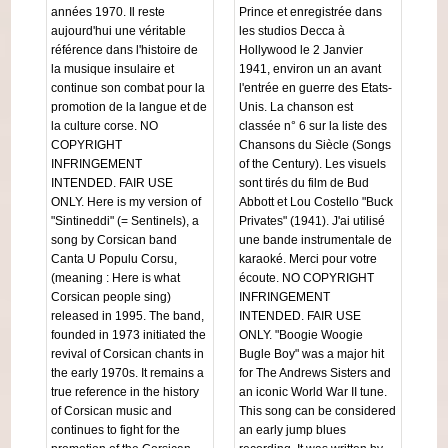
années 1970. Il reste
Prince et enregistrée dans
aujourd'hui une véritable
les studios Decca à
référence dans l'histoire de
Hollywood le 2 Janvier
la musique insulaire et
1941, environ un an avant
continue son combat pour la
l'entrée en guerre des Etats-
promotion de la langue et de
Unis. La chanson est
la culture corse. NO
classée n° 6 sur la liste des
COPYRIGHT
Chansons du Siècle (Songs
INFRINGEMENT
of the Century). Les visuels
INTENDED. FAIR USE
sont tirés du film de Bud
ONLY. Here is my version of
Abbott et Lou Costello "Buck
"Sintineddi" (= Sentinels), a
Privates" (1941). J'ai utilisé
song by Corsican band
une bande instrumentale de
Canta U Populu Corsu,
karaoké. Merci pour votre
(meaning : Here is what
écoute. NO COPYRIGHT
Corsican people sing)
INFRINGEMENT
released in 1995. The band,
INTENDED. FAIR USE
founded in 1973 initiated the
ONLY. "Boogie Woogie
revival of Corsican chants in
Bugle Boy" was a major hit
the early 1970s. It remains a
for The Andrews Sisters and
true reference in the history
an iconic World War II tune.
of Corsican music and
This song can be considered
continues to fight for the
an early jump blues