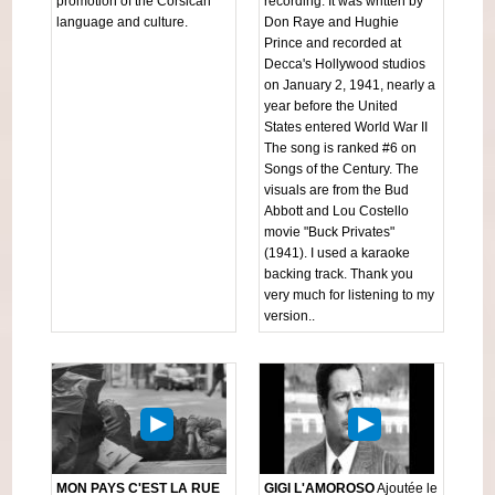
promotion of the Corsican
recording. It was written by
language and culture.
Don Raye and Hughie
Prince and recorded at
Decca's Hollywood studios
on January 2, 1941, nearly a
year before the United
States entered World War II
The song is ranked #6 on
Songs of the Century. The
visuals are from the Bud
Abbott and Lou Costello
movie "Buck Privates"
(1941). I used a karaoke
backing track. Thank you
very much for listening to my
version..
MON PAYS C'EST LA RUE
GIGI L'AMOROSO
Ajoutée le