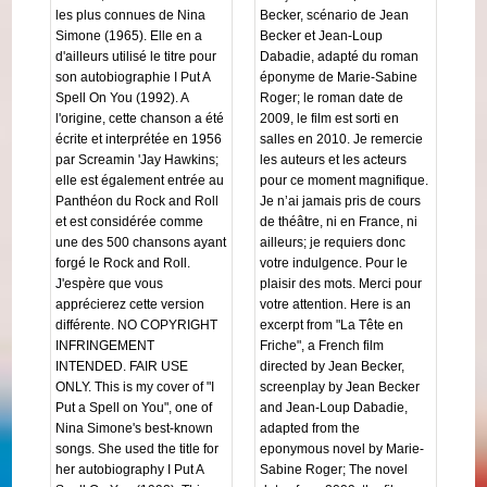
les plus connues de Nina
Becker, scénario de Jean
Simone (1965). Elle en a
Becker et Jean-Loup
d'ailleurs utilisé le titre pour
Dabadie, adapté du roman
son autobiographie I Put A
éponyme de Marie-Sabine
Spell On You (1992). A
Roger; le roman date de
l'origine, cette chanson a été
2009, le film est sorti en
écrite et interprétée en 1956
salles en 2010. Je remercie
par Screamin 'Jay Hawkins;
les auteurs et les acteurs
elle est également entrée au
pour ce moment magnifique.
Panthéon du Rock and Roll
Je n’ai jamais pris de cours
et est considérée comme
de théâtre, ni en France, ni
une des 500 chansons ayant
ailleurs; je requiers donc
forgé le Rock and Roll.
votre indulgence. Pour le
J'espère que vous
plaisir des mots. Merci pour
apprécierez cette version
votre attention. Here is an
différente. NO COPYRIGHT
excerpt from "La Tête en
INFRINGEMENT
Friche", a French film
INTENDED. FAIR USE
directed by Jean Becker,
ONLY. This is my cover of "I
screenplay by Jean Becker
Put a Spell on You", one of
and Jean-Loup Dabadie,
Nina Simone's best-known
adapted from the
songs. She used the title for
eponymous novel by Marie-
her autobiography I Put A
Sabine Roger; The novel