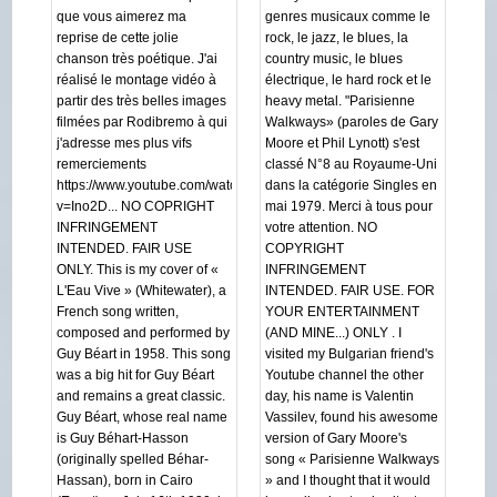
que vous aimerez ma
genres musicaux comme le
reprise de cette jolie
rock, le jazz, le blues, la
chanson très poétique. J'ai
country music, le blues
réalisé le montage vidéo à
électrique, le hard rock et le
partir des très belles images
heavy metal. "Parisienne
filmées par Rodibremo à qui
Walkways» (paroles de Gary
j'adresse mes plus vifs
Moore et Phil Lynott) s'est
remerciements
classé N°8 au Royaume-Uni
https://www.youtube.com/watch?
dans la catégorie Singles en
v=Ino2D... NO COPRIGHT
mai 1979. Merci à tous pour
INFRINGEMENT
votre attention. NO
INTENDED. FAIR USE
COPYRIGHT
ONLY. This is my cover of «
INFRINGEMENT
L'Eau Vive » (Whitewater), a
INTENDED. FAIR USE. FOR
French song written,
YOUR ENTERTAINMENT
composed and performed by
(AND MINE...) ONLY . I
Guy Béart in 1958. This song
visited my Bulgarian friend's
was a big hit for Guy Béart
Youtube channel the other
and remains a great classic.
day, his name is Valentin
Guy Béart, whose real name
Vassilev, found his awesome
is Guy Béhart-Hasson
version of Gary Moore's
(originally spelled Béhar-
song « Parisienne Walkways
Hassan), born in Cairo
» and I thought that it would