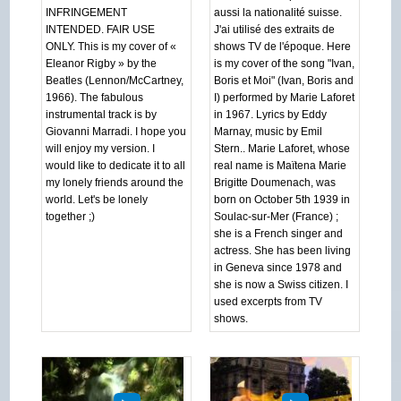
INFRINGEMENT
aussi la nationalité suisse.
INTENDED. FAIR USE
J'ai utilisé des extraits de
ONLY. This is my cover of «
shows TV de l'époque. Here
Eleanor Rigby » by the
is my cover of the song "Ivan,
Beatles (Lennon/McCartney,
Boris et Moi" (Ivan, Boris and
1966). The fabulous
I) performed by Marie Laforet
instrumental track is by
in 1967. Lyrics by Eddy
Giovanni Marradi. I hope you
Marnay, music by Emil
will enjoy my version. I
Stern.. Marie Laforet, whose
would like to dedicate it to all
real name is Maïtena Marie
my lonely friends around the
Brigitte Doumenach, was
world. Let's be lonely
born on October 5th 1939 in
together ;)
Soulac-sur-Mer (France) ;
she is a French singer and
actress. She has been living
in Geneva since 1978 and
she is now a Swiss citizen. I
used excerpts from TV
shows.