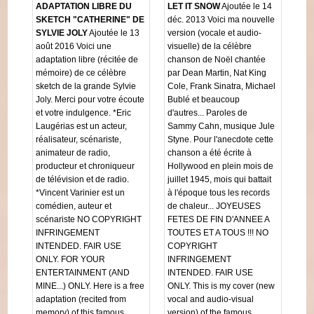
ADAPTATION LIBRE DU
LET IT SNOW
Ajoutée le 14
SKETCH "CATHERINE" DE
déc. 2013 Voici ma nouvelle
SYLVIE JOLY
Ajoutée le 13
version (vocale et audio-
août 2016 Voici une
visuelle) de la célèbre
adaptation libre (récitée de
chanson de Noël chantée
mémoire) de ce célèbre
par Dean Martin, Nat King
sketch de la grande Sylvie
Cole, Frank Sinatra, Michael
Joly. Merci pour votre écoute
Bublé et beaucoup
et votre indulgence. *Eric
d'autres... Paroles de
Laugérias est un acteur,
Sammy Cahn, musique Jule
réalisateur, scénariste,
Styne. Pour l'anecdote cette
animateur de radio,
chanson a été écrite à
producteur et chroniqueur
Hollywood en plein mois de
de télévision et de radio.
juillet 1945, mois qui battait
*Vincent Varinier est un
à l'époque tous les records
comédien, auteur et
de chaleur... JOYEUSES
scénariste NO COPYRIGHT
FETES DE FIN D'ANNEE A
INFRINGEMENT
TOUTES ET A TOUS !!! NO
INTENDED. FAIR USE
COPYRIGHT
ONLY. FOR YOUR
INFRINGEMENT
ENTERTAINMENT (AND
INTENDED. FAIR USE
MINE...) ONLY. Here is a free
ONLY. This is my cover (new
adaptation (recited from
vocal and audio-visual
memory) of this famous
version) of the famous