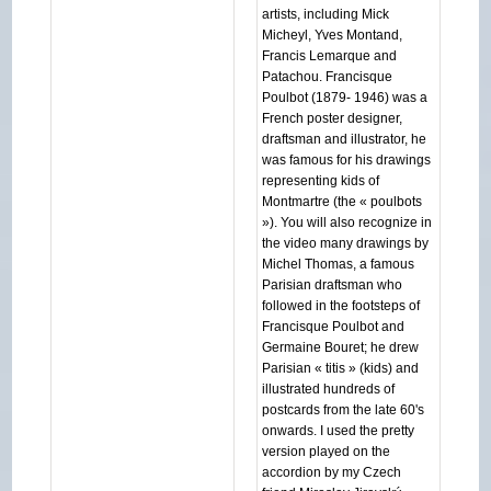
artists, including Mick
Micheyl, Yves Montand,
Francis Lemarque and
Patachou. Francisque
Poulbot (1879- 1946) was a
French poster designer,
draftsman and illustrator, he
was famous for his drawings
representing kids of
Montmartre (the « poulbots
»). You will also recognize in
the video many drawings by
Michel Thomas, a famous
Parisian draftsman who
followed in the footsteps of
Francisque Poulbot and
Germaine Bouret; he drew
Parisian « titis » (kids) and
illustrated hundreds of
postcards from the late 60's
onwards. I used the pretty
version played on the
accordion by my Czech