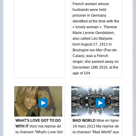
French women whose
husbands were held
prisoner in Germany
identified at the time with the
« lonely woman ». Therese
Marie Leonie Gendebien,
also called Léo Marjane,
born August 27, 1912 in
Boulogne-sur-Mer (Pas-de-
Calais), was a French
singer; she passed away on
December 18th 2016, at the
age of 104.
WHAT'S LOVE GOT TO DO
MAD WORLD
Mise en ligne
WITH IT
Voici ma reprise de
19 mars 2013 Ma reprise de
la chanson "What's Love Got
la chanson "Mad World" aux