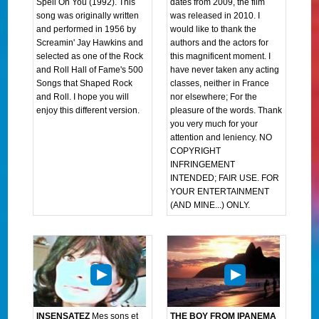
Spell On You (1992). This
dates from 2009, the film
song was originally written
was released in 2010. I
and performed in 1956 by
would like to thank the
Screamin' Jay Hawkins and
authors and the actors for
selected as one of the Rock
this magnificent moment. I
and Roll Hall of Fame's 500
have never taken any acting
Songs that Shaped Rock
classes, neither in France
and Roll. I hope you will
nor elsewhere; For the
enjoy this different version.
pleasure of the words. Thank
you very much for your
attention and leniency. NO
COPYRIGHT
INFRINGEMENT
INTENDED; FAIR USE. FOR
YOUR ENTERTAINMENT
(AND MINE...) ONLY.
INSENSATEZ
Mes sons et
THE BOY FROM IPANEMA