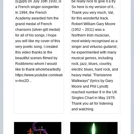
(Egypt) on July 16th 1930, is
be really nice to give it a try.
a French singer-songwriter.
So here is my version of it...
In 1994, the French
Thank you very much, Val,
Academy awarded him the
for this wonderful track.
grand medal of French
Robert William Gary Moore
chansons (silver-gilt medal)
(1952 – 2011) was a
for all of his songs. I hope
Northern Irish musician,
you will like my cover of this
most widely recognised as a
very poetic song. I created
singer and virtuoso guitarist ;
this video thanks to the
he experimented with many
beautiful scenes filmed by
musical genres, including
Rodibremo whom I would
rock, jazz, blues, country,
like to thank wholeheartedly
electric blues, hard rock, and
https://www.youtube.com/watch?
heavy metal. "Parisienne
v=Ino2D...
Walkways" (lyrics by Gary
Moore and Phil Lynott)
reached number 8 in the UK
Singles Chart in May 1979.
Thank you all for listening
and watching.