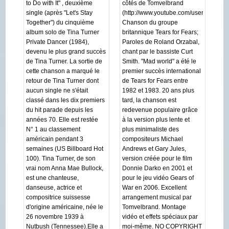
to Do with It" , deuxième
côtés de Tomvelbrand
single (après "Let's Stay
(http://www.youtube.com/user/tomvelbra
Together") du cinquième
Chanson du groupe
album solo de Tina Turner
britannique Tears for Fears;
Private Dancer (1984),
Paroles de Roland Orzabal,
devenu le plus grand succès
chant par le bassiste Curt
de Tina Turner. La sortie de
Smith. "Mad world" a été le
cette chanson a marqué le
premier succès international
retour de Tina Turner dont
de Tears for Fears entre
aucun single ne s'était
1982 et 1983. 20 ans plus
classé dans les dix premiers
tard, la chanson est
du hit parade depuis les
redevenue populaire grâce
années 70. Elle est restée
à la version plus lente et
N° 1 au classement
plus minimaliste des
américain pendant 3
compositeurs Michael
semaines (US Billboard Hot
Andrews et Gary Jules,
100). Tina Turner, de son
version créée pour le film
vrai nom Anna Mae Bullock,
Donnie Darko en 2001 et
est une chanteuse,
pour le jeu vidéo Gears of
danseuse, actrice et
War en 2006. Excellent
compositrice suissesse
arrangement musical par
d'origine américaine, née le
Tomvelbrand. Montage
26 novembre 1939 à
vidéo et effets spéciaux par
Nutbush (Tennessee).Elle a
moi-même. NO COPYRIGHT