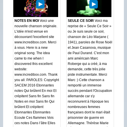
NOTES EN MOI
Voici une
SEULE CE SOIR
Voici ma
nouvelle chanson originale.
reprise de « Seule Ce Soir »
L'idée m'est venue en
ou Je suis seule ce soir,
découvrant l'excellent site
chanson de Léo Marjane (
www.incredibox.com. Merci
1941), paroles de Rose Noël
à vous. Here is a new
et Jean Casanova, musique
original song. The idea
de Paul Durand. C'est mon
came to me when I
ami américain Marc
discovered this excellent
Roberge qui a créé, à ma
website:
demande, cette très jolie
www.incredibox.com. Thank
piste instrumentale. Merci
you all. PAROLES: Copyright
Marc :) Cette chanson a
SACEM 2016 Etonnantes
remporté un immense
notes Qui brûlent En moi Et
succès pendant l'Occupation
crépitent Sans fin Sans fin
allemande car s'y
Notes en moi Sans fin Qui
reconnurent à l'époque les
brûlent Et crépitent
nombreuses femmes
Etonnantes Etonnantes
françaises dont le mari était
Ecoute Ces flammes Vois
prisonnier de guerre en
ces notes Dans l’âtre Elles
Allemagne. Thérèse Marie